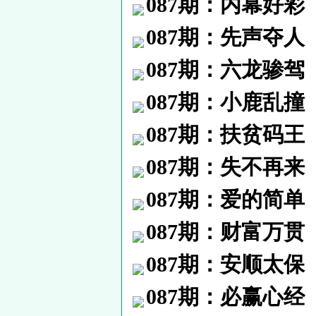
087期：内幕好
087期：先声夺
087期：六龙骖
087期：小鹿乱
087期：扶贫码
087期：失不再
087期：爱的简
087期：财富万贯
087期：安顺太
087期：必赢心