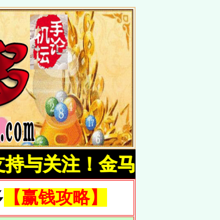
贺岁，财源滚滚。新年期间优惠
多
【赢钱攻略】