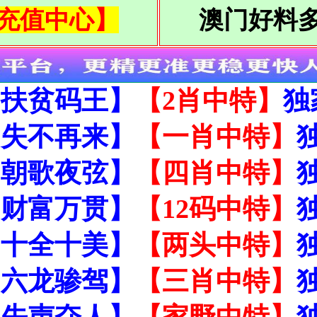
充值中心】
澳门好料
:【扶贫码王】
【2肖中特】
独
:【失不再来】
【一肖中特】
:【朝歌夜弦】
【四肖中特】
:【财富万贯】
【12码中特】
:【十全十美】
【两头中特】
:【六龙骖驾】
【三肖中特】