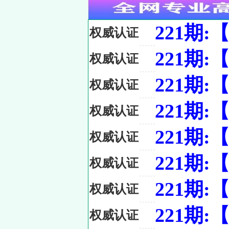
221期
权威认证
221期:
权威认证
221期
权威认证
221期
权威认证
221期
权威认证
221期
权威认证
221期
权威认证
221期
权威认证