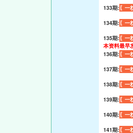
133期:
〖一
134期:
〖一
135期:
〖一
本资料最早发
136期:
〖一
137期:
〖一
138期:
〖一
139期:
〖一
140期:
〖一
141期:
〖一