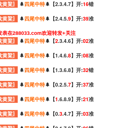
枕黄粱〗
🌲
四尾中特
🌲【2.3.4.7】开:
16
错
枕黄粱〗
🌲
四尾中特
🌲【2.4.5.
9
】开:
39
准
表在288033.com欢迎转发+关注
枕黄粱〗
🌲
四尾中特
🌲【
2
.3.4.6】开:
02
准
枕黄粱〗
🌲
四尾中特
🌲【1.4.6.
8
】开:
08
准
枕黄粱〗
🌲
四尾中特
🌲【1.3.6.8】开:
32
错
枕黄粱〗
🌲
四尾中特
🌲【0.2.5.
7
】开:
37
准
枕黄粱〗
🌲
四尾中特
🌲【
1
.6.8.9】开:
21
准
枕黄粱〗
🌲
四尾中特
🌲【0.
3
.4.7】开:
03
准