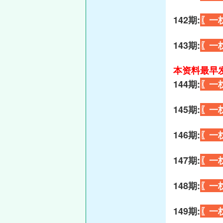
142期:
〖一
143期:
〖一
本资料最早发
144期:
〖一
145期:
〖一
146期:
〖一
147期:
〖一
148期:
〖一
149期:
〖一