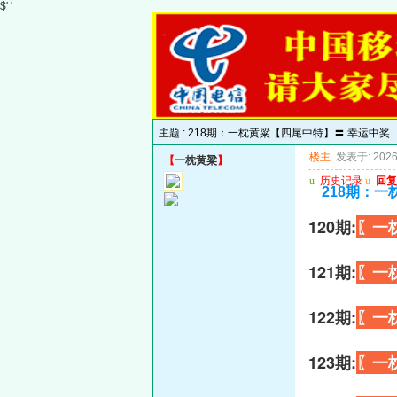
$' '
主题 :
218期：一枕黄粱【四尾中特】〓 幸运中奖
楼主
发表于: 2026-
【
一枕黄粱
】
u
历史记录
u
回复
218期：
120期:
〖一
121期:
〖一
122期:
〖一
123期:
〖一