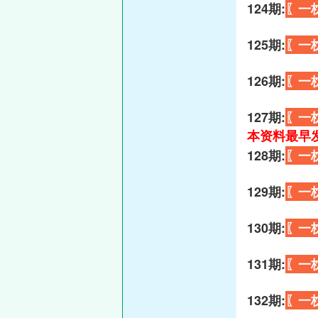
124期:
〖一
125期:
〖一
126期:
〖一
127期:
〖一
本资料最早发
128期:
〖一
129期:
〖一
130期:
〖一
131期:
〖一
132期:
〖一