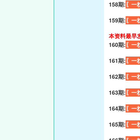
158期:
〖一
159期:
〖一
本资料最早发
160期:
〖一
161期:
〖一
162期:
〖一
163期:
〖一
164期:
〖一
165期:
〖一