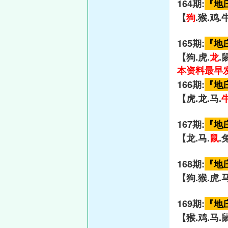
164期:
『地
【
狗
.猴.鸡.
165期:
『地
【狗.虎.
龙
.
本资料最早发
166期:
『地
【虎.龙.马.
167期:
『地
【龙.马.
鼠
.
168期:
『地
【狗.猴.虎.
169期:
『地
【猴.鸡.马.鼠