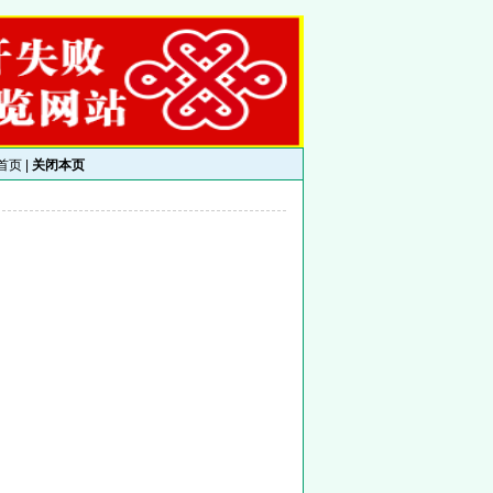
首页
|
关闭本页