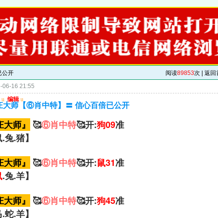
已公开
阅读
89853
次 |
返回
06-16 21:55
u
编辑
u
地庄大师【⑥肖中特】〓 信心百倍已公开
庄大师』
🥰
⑥肖中特
🥰开:
狗09
准
鼠.兔.猪】
庄大师』
🥰
⑥肖中特
🥰开:
鼠31
准
鼠
.兔.羊】
庄大师』
🥰
⑥肖中特
🥰开:
狗45
准
马.蛇.羊】