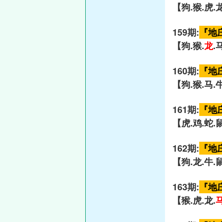
【狗.猴.虎.
159期:
『地
【狗.猴.
龙
.
160期:
『地
【狗.猴.马.牛
161期:
『地
【虎.鸡.蛇.鼠
162期:
『地
【狗.龙.牛.鼠
163期:
『地
【猴.虎.龙.