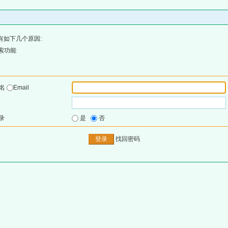
有如下几个原因:
索功能
户名
Email
录
是
否
找回密码