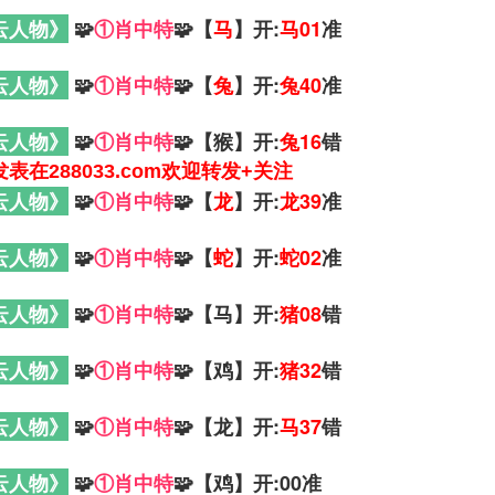
云人物》
🧩
①肖中特
🧩【
马
】开:
马01
准
云人物》
🧩
①肖中特
🧩【
兔
】开:
兔40
准
云人物》
🧩
①肖中特
🧩【猴】开:
兔16
错
表在288033.com欢迎转发+关注
云人物》
🧩
①肖中特
🧩【
龙
】开:
龙39
准
云人物》
🧩
①肖中特
🧩【
蛇
】开:
蛇02
准
云人物》
🧩
①肖中特
🧩【马】开:
猪08
错
云人物》
🧩
①肖中特
🧩【鸡】开:
猪32
错
云人物》
🧩
①肖中特
🧩【龙】开:
马37
错
云人物》
🧩
①肖中特
🧩【鸡】开:00准