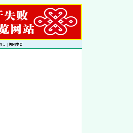
首页
|
关闭本页