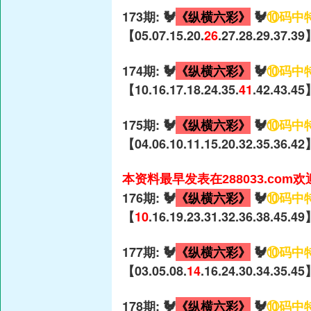
173期: 🐓
《纵横六彩》
🐓
⑩码中
【05.07.15.20.
26
.27.28.29.37.3
174期: 🐓
《纵横六彩》
🐓
⑩码中
【10.16.17.18.24.35.
41
.42.43.45
175期: 🐓
《纵横六彩》
🐓
⑩码中
【04.06.10.11.15.20.32.35.36.42
本资料最早发表在288033.com
176期: 🐓
《纵横六彩》
🐓
⑩码中
【
10
.16.19.23.31.32.36.38.45.4
177期: 🐓
《纵横六彩》
🐓
⑩码中
【03.05.08.
14
.16.24.30.34.35.4
178期: 🐓
《纵横六彩》
🐓
⑩码中