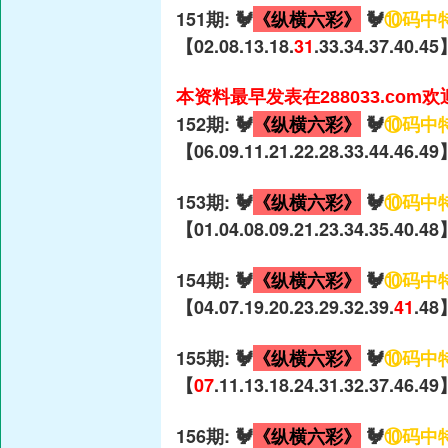
151期: 🐓
《纵横六彩》
🐓
⑩码中
【02.08.13.18.
31
.33.34.37.40.4
本资料最早发表在288033.com
152期: 🐓
《纵横六彩》
🐓
⑩码中
【06.09.11.21.22.28.33.44.46.49
153期: 🐓
《纵横六彩》
🐓
⑩码中
【01.04.08.09.21.23.34.35.40.48
154期: 🐓
《纵横六彩》
🐓
⑩码中
【04.07.19.20.23.29.32.39.
41
.48
155期: 🐓
《纵横六彩》
🐓
⑩码中
【
07
.11.13.18.24.31.32.37.46.4
156期: 🐓
《纵横六彩》
🐓
⑩码中