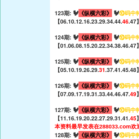
123期: 🐓
《纵横六彩》
🐓
⑩码中
【06.10.12.16.23.29.34.44.
46
.47
124期: 🐓
《纵横六彩》
🐓
⑩码中
【01.06.08.15.20.22.34.38.46.47
125期: 🐓
《纵横六彩》
🐓
⑩码中
【05.10.19.26.29.
31
.37.41.45.48
126期: 🐓
《纵横六彩》
🐓
⑩码中
【07.09.17.19.31.33.44.46.47.
49
127期: 🐓
《纵横六彩》
🐓
⑩码中
【11.16.19.20.22.27.29.31.41.
45
本资料最早发表在288033.com
128期: 🐓
《纵横六彩》
🐓
⑩码中