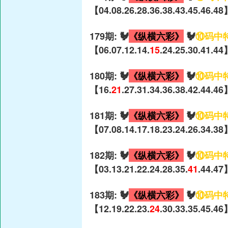
【04.08.26.28.36.38.43.45.46.48
179期: 🐓
《纵横六彩》
🐓
⑩码中
【06.07.12.14.
15
.24.25.30.41.4
180期: 🐓
《纵横六彩》
🐓
⑩码中
【16.
21
.27.31.34.36.38.42.44.4
181期: 🐓
《纵横六彩》
🐓
⑩码中
【07.08.14.17.18.23.24.26.34.38
182期: 🐓
《纵横六彩》
🐓
⑩码中
【03.13.21.22.24.28.35.
41
.44.47
183期: 🐓
《纵横六彩》
🐓
⑩码中
【12.19.22.23.
24
.30.33.35.45.4