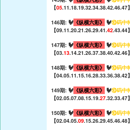
【
05
.11.18.19.32.34.38.42.46.4
146期: 🐓
《纵横六彩》
🐓
⑩码中
【09.11.20.21.26.29.41.
42
.43.44
147期: 🐓
《纵横六彩》
🐓
⑩码中
【03.
13
.14.21.26.37.38.40.42.4
148期: 🐓
《纵横六彩》
🐓
⑩码中
【04.05.11.15.16.28.33.36.38.42
149期: 🐓
《纵横六彩》
🐓
⑩码中
【02.05.07.08.15.19.
27
.32.33.47
150期: 🐓
《纵横六彩》
🐓
⑩码中
【02.04.05.
09
.15.26.29.45.46.4