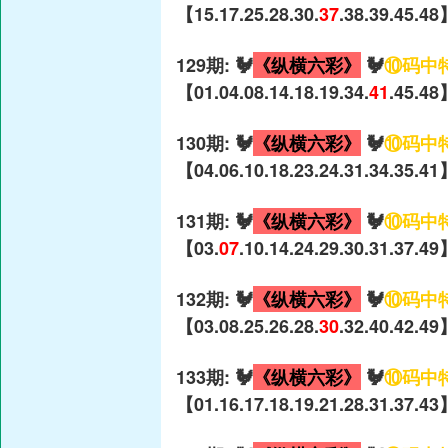
【15.17.25.28.30.
37
.38.39.45.48
129期: 🐓
《纵横六彩》
🐓
⑩码中
【01.04.08.14.18.19.34.
41
.45.48
130期: 🐓
《纵横六彩》
🐓
⑩码中
【04.06.10.18.23.24.31.34.35.41
131期: 🐓
《纵横六彩》
🐓
⑩码中
【03.
07
.10.14.24.29.30.31.37.4
132期: 🐓
《纵横六彩》
🐓
⑩码中
【03.08.25.26.28.
30
.32.40.42.49
133期: 🐓
《纵横六彩》
🐓
⑩码中
【01.16.17.18.19.21.28.31.37.43