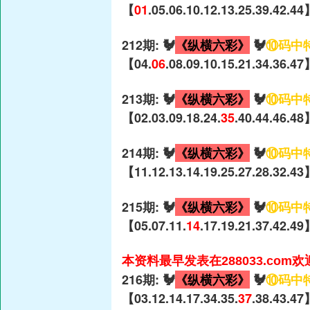
【
01
.05.06.10.12.13.25.39.42.4
212期: 🐓
《纵横六彩》
🐓
⑩码中
【04.
06
.08.09.10.15.21.34.36.4
213期: 🐓
《纵横六彩》
🐓
⑩码中
【02.03.09.18.24.
35
.40.44.46.48
214期: 🐓
《纵横六彩》
🐓
⑩码中
【11.12.13.14.19.25.27.28.32.43
215期: 🐓
《纵横六彩》
🐓
⑩码中
【05.07.11.
14
.17.19.21.37.42.4
本资料最早发表在288033.com
216期: 🐓
《纵横六彩》
🐓
⑩码中
【03.12.14.17.34.35.
37
.38.43.47