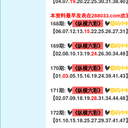
【04.07.
19
.20.22.25.30.31.38.4
本资料最早发表在288033.com
168期: 🐓
《纵横六彩》
🐓
⑩码中
【06.07.12.13.
15
.22.25.26.27.3
169期: 🐓
《纵横六彩》
🐓
⑩码中
【02.08.10.13.19.
24
.26.30.34.49
170期: 🐓
《纵横六彩》
🐓
⑩码中
【01.
03
.05.15.16.19.24.39.41.4
171期: 🐓
《纵横六彩》
🐓
⑩码中
【02.07.09.18.19.
28
.31.34.44.48
172期: 🐓
《纵横六彩》
🐓
⑩码中
【01.10.15.18.25.27.29.37.41.47