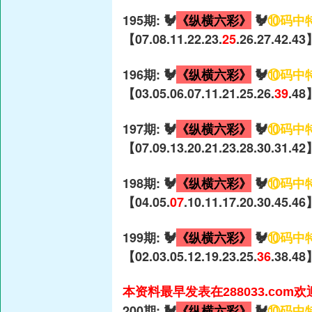
195期: 🐓
《纵横六彩》
🐓
⑩码中
【07.08.11.22.23.
25
.26.27.42.43
196期: 🐓
《纵横六彩》
🐓
⑩码中
【03.05.06.07.11.21.25.26.
39
.48
197期: 🐓
《纵横六彩》
🐓
⑩码中
【07.09.13.20.21.23.28.30.31.42
198期: 🐓
《纵横六彩》
🐓
⑩码中
【04.05.
07
.10.11.17.20.30.45.4
199期: 🐓
《纵横六彩》
🐓
⑩码中
【02.03.05.12.19.23.25.
36
.38.48
本资料最早发表在288033.com
200期: 🐓
《纵横六彩》
🐓
⑩码中