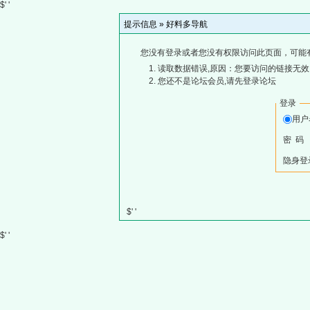
$' '
提示信息 »
好料多导航
您没有登录或者您没有权限访问此页面，可能
读取数据错误,原因：您要访问的链接无效,
您还不是论坛会员,请先登录论坛
登录
用
密 码
隐身登
$' '
$' '