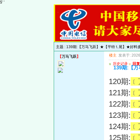
$' '
主题 :
139期:【万马飞跃】★【平特⒈尾】★好料
楼主
发表于: 2026-
【
万马飞跃
】
u
历史记录
u
回复
139期:
120期:
﹝
121期:
﹝
122期:
﹝
123期:
﹝
124期:
﹝
125期:
﹝