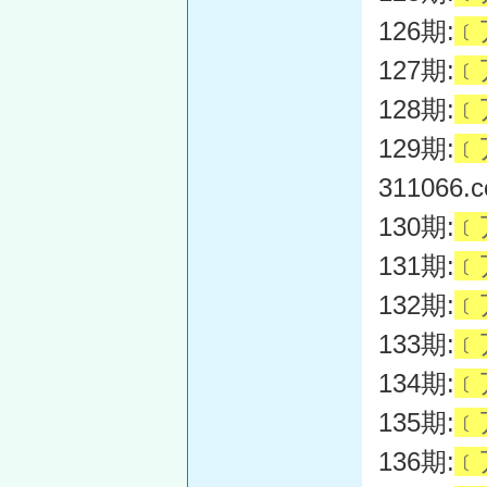
126期:
﹝
127期:
﹝
128期:
﹝
129期:
﹝
311066.
130期:
﹝
131期:
﹝
132期:
﹝
133期:
﹝
134期:
﹝
135期:
﹝
136期:
﹝