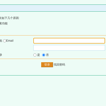
有如下几个原因:
索功能
户名
Email
录
是
否
找回密码