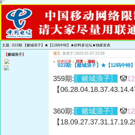
$' '
主题 :
023期:【赌城浪子】★【12码中特】★好料多论坛★独家发表
楼主
发表于: 2025-01-07 21:50
【
赌城浪子
】
u
历史记录
u
回复
u
编辑
u
023期:【赌城浪子】★【12码中
359期:
〖赌城浪子〗
🤡
1
【06.28.04.18.37.43.14.4
360期:
〖赌城浪子〗
🤡
1
【18.09.27.37.31.17.19.2