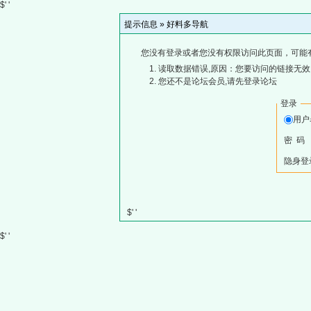
$' '
提示信息 »
好料多导航
您没有登录或者您没有权限访问此页面，可能
读取数据错误,原因：您要访问的链接无效,
您还不是论坛会员,请先登录论坛
登录
用
密 码
隐身登
$' '
$' '