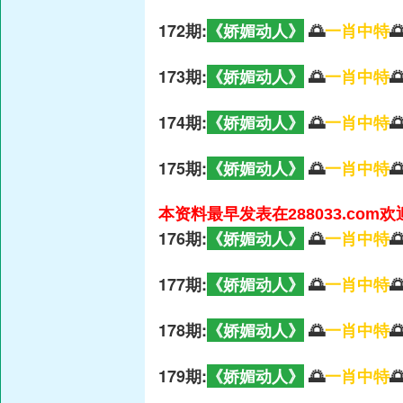
172期:
《娇媚动人》
🌅
一肖中特

173期:
《娇媚动人》
🌅
一肖中特

174期:
《娇媚动人》
🌅
一肖中特

175期:
《娇媚动人》
🌅
一肖中特

本资料最早发表在288033.com
176期:
《娇媚动人》
🌅
一肖中特

177期:
《娇媚动人》
🌅
一肖中特

178期:
《娇媚动人》
🌅
一肖中特

179期:
《娇媚动人》
🌅
一肖中特
