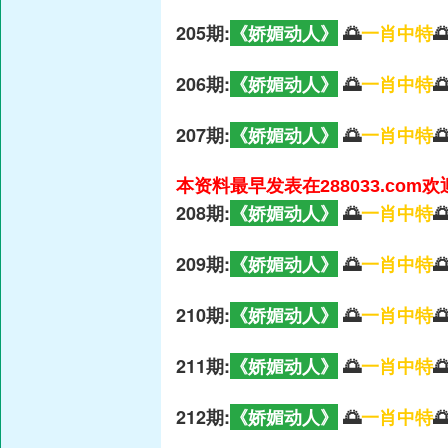
205期:
《娇媚动人》
🌅
一肖中特

206期:
《娇媚动人》
🌅
一肖中特

207期:
《娇媚动人》
🌅
一肖中特

本资料最早发表在288033.com
208期:
《娇媚动人》
🌅
一肖中特

209期:
《娇媚动人》
🌅
一肖中特

210期:
《娇媚动人》
🌅
一肖中特

211期:
《娇媚动人》
🌅
一肖中特

212期:
《娇媚动人》
🌅
一肖中特
