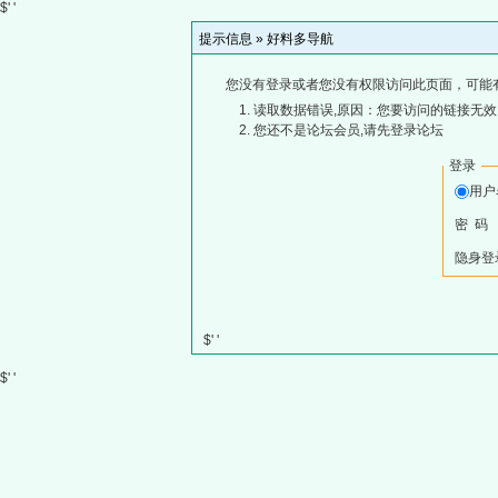
$' '
提示信息 »
好料多导航
您没有登录或者您没有权限访问此页面，可能
读取数据错误,原因：您要访问的链接无效,
您还不是论坛会员,请先登录论坛
登录
用
密 码
隐身登
$' '
$' '