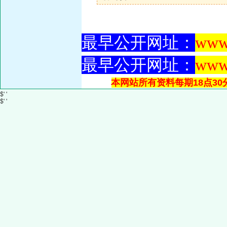
最早公开网址：
www
最早公开网址：
www
本网站所有资料每期18点30
$' '
$' '