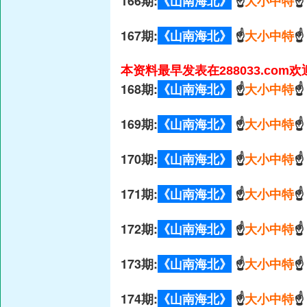
166期:
《山南海北》
☝️
大小中特
☝
167期:
《山南海北》
☝️
大小中特
☝
本资料最早发表在288033.com
168期:
《山南海北》
☝️
大小中特
☝
169期:
《山南海北》
☝️
大小中特
☝
170期:
《山南海北》
☝️
大小中特
☝
171期:
《山南海北》
☝️
大小中特
☝
172期:
《山南海北》
☝️
大小中特
☝
173期:
《山南海北》
☝️
大小中特
☝
174期:
《山南海北》
☝️
大小中特
☝