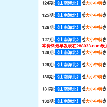
124期:
《山南海北》
☝️
大小中特
☝
125期:
《山南海北》
☝️
大小中特
☝
126期:
《山南海北》
☝️
大小中特
☝
127期:
《山南海北》
☝️
大小中特
☝
本资料最早发表在288033.com
128期:
《山南海北》
☝️
大小中特
☝
129期:
《山南海北》
☝️
大小中特
☝
130期:
《山南海北》
☝️
大小中特
☝
131期:
《山南海北》
☝️
大小中特
☝
132期:
《山南海北》
☝️
大小中特
☝