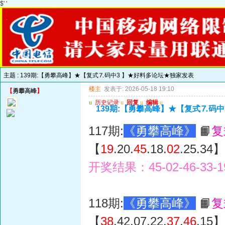
$' '
主题 :
139期:【勇攀高峰】★【复式⒎码中3 】★好料多论坛★独家发表
楼主
发表于: 2026-05-18 19:10
【
勇攀高峰
】
u
历史记录
u
回复
u
编辑
u
139期:【勇攀高峰】★【复式⒎码
117期:
《勇攀高峰》
📙
复
【
19
.20.
45
.18.
02
.25.34】
开奖结果：45-02-46-33-1
118期:
《勇攀高峰》
📙
复
【
38
.42.07.22.
37
.
46
.15】