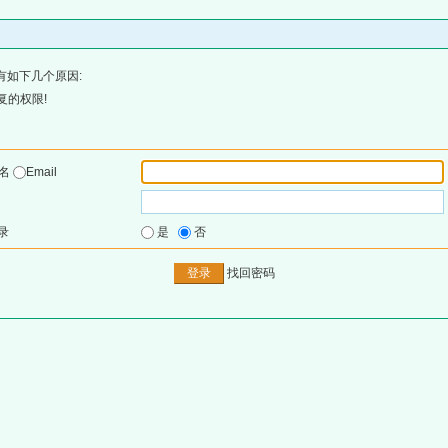
有如下几个原因:
复的权限!
户名
Email
录
是
否
找回密码