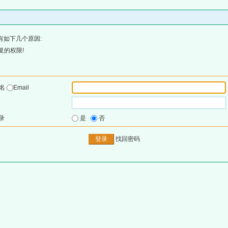
有如下几个原因:
复的权限!
户名
Email
录
是
否
找回密码